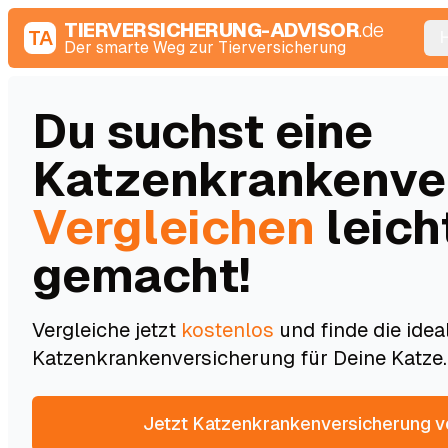
TIERVERSICHERUNG-ADVISOR
.de
TA
Der smarte Weg zur Tierversicherung
Du suchst eine
Katzenkrankenve
Vergleichen
leich
gemacht!
Vergleiche jetzt
kostenlos
und finde die idea
Katzenkrankenversicherung für Deine Katze.
Jetzt Katzenkrankenversicherung v