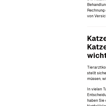
Behandlung
Rechnung g
von Versic
Katze
Katz
wicht
Tierarztko
stellt sic
müssen, wi
In vielen 
Entscheidu
haben Sie 