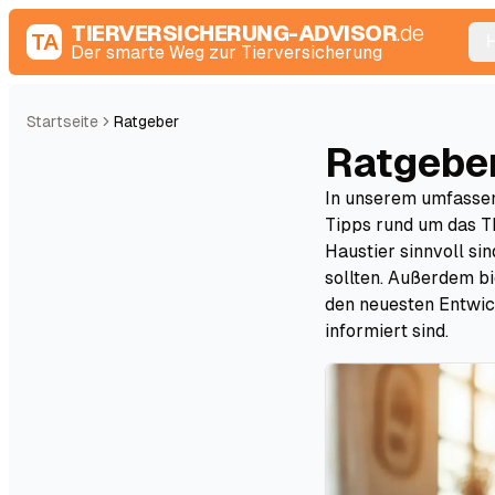
TIERVERSICHERUNG-ADVISOR
.de
TA
Der smarte Weg zur Tierversicherung
Startseite
Ratgeber
Ratgebe
In unserem umfassen
Tipps rund um das T
Haustier sinnvoll si
sollten. Außerdem b
den neuesten Entwic
informiert sind.