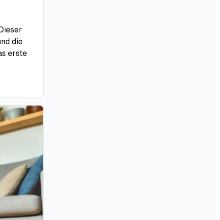
 Dieser
und die
as erste