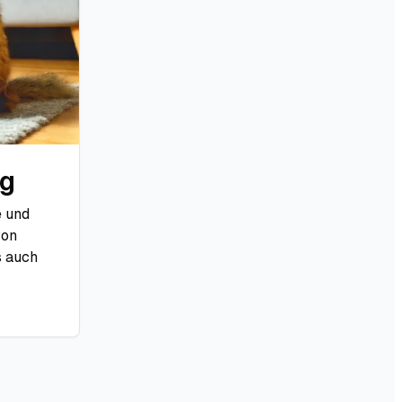
ng
e und
von
s auch