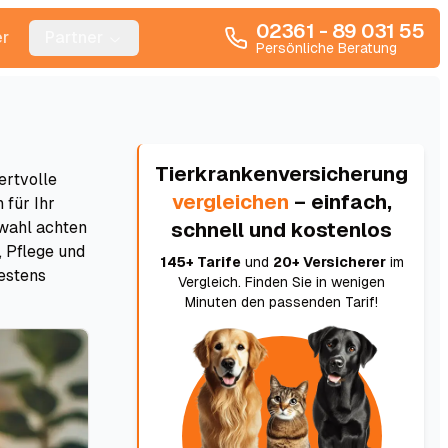
02361 - 89 031 55
r
Partner
Persönliche Beratung
Tierkrankenversicherung
ertvolle
vergleichen
– einfach,
 für Ihr
swahl achten
schnell und kostenlos
, Pflege und
145+ Tarife
und
20+ Versicherer
im
estens
Vergleich. Finden Sie in wenigen
Minuten den passenden Tarif!