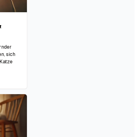
&
rnder
n, sich
 Katze