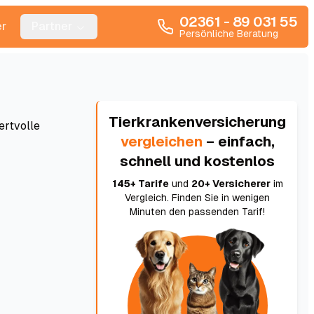
02361 - 89 031 55
r
Partner
Persönliche Beratung
Tierkrankenversicherung
ertvolle
vergleichen
– einfach,
schnell und kostenlos
145+ Tarife
und
20+ Versicherer
im
Vergleich. Finden Sie in wenigen
Minuten den passenden Tarif!