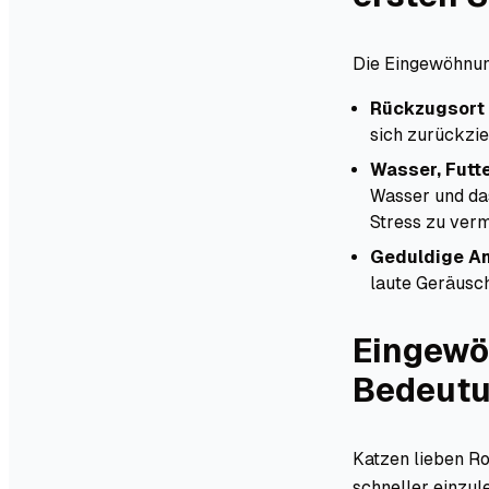
Die Eingewöhnung
Rückzugsort 
sich zurückzie
Wasser, Futte
Wasser und das
Stress zu verm
Geduldige A
laute Geräusc
Eingewö
Bedeutu
Katzen lieben Ro
schneller einzul