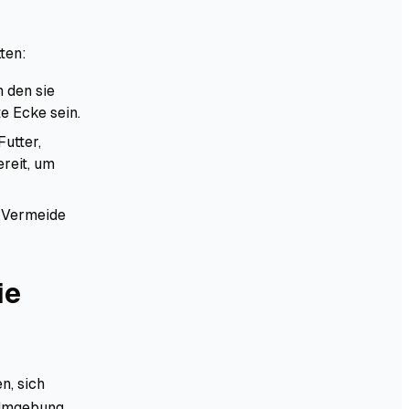
ten:
n den sie
e Ecke sein.
Futter,
reit, um
. Vermeide
ie
n, sich
e Umgebung