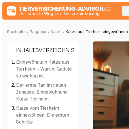
TIERVERSICHERUNG-ADVISOR
.de
TA
Der smarte Weg zur Tierversicherung
Startseite
Ratgeber
Katze
Katze aus Tierheim eingewöhnen 
INHALTSVERZEICHNIS
Eingewöhnung Katze aus
Tierheim – Warum Geduld
so wichtig ist
Der erste Tag im neuen
Zuhause: Eingewöhnung
Katze Tierheim
Katze vom Tierheim
eingewöhnen: Die ersten
Schritte