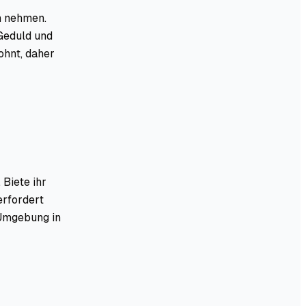
h nehmen.
 Geduld und
ohnt, daher
 Biete ihr
erfordert
e Umgebung in