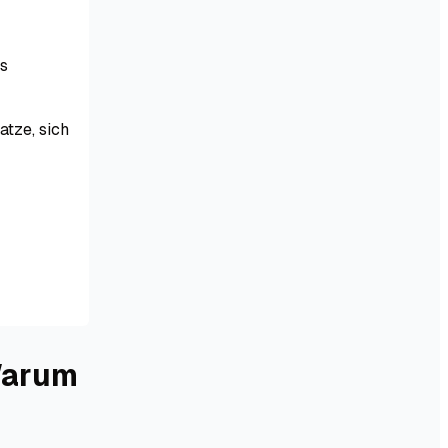
es
atze, sich
Warum