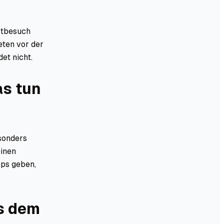
ztbesuch
eten vor der
et nicht.
as tun
sonders
einen
pps geben,
s dem