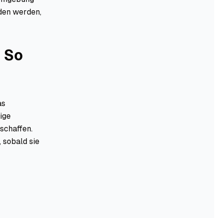
eden werden,
 So
as
ige
schaffen.
 sobald sie