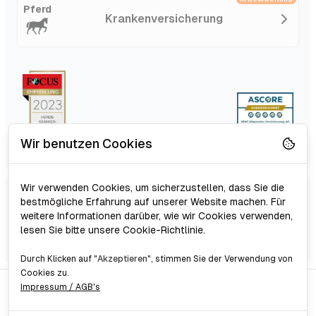
Pferd
Kranken­versicherung
Wir benutzen Cookies
Wir verwenden Cookies, um sicherzustellen, dass Sie die
Schutz für Hund,
bestmögliche Erfahrung auf unserer Website machen. Für
Online Vergleich
weitere Informationen darüber, wie wir Cookies verwenden,
Katze & Pferd
lesen Sie bitte unsere Cookie-Richtlinie.
Günstige Tarife
Durch Klicken auf "
Akzeptieren
", stimmen Sie der Verwendung von
Cookies zu.
Impressum / AGB's
© Tierversicherung-Advisor.de | Designed mit ❤️ zum
Tierbesitzer