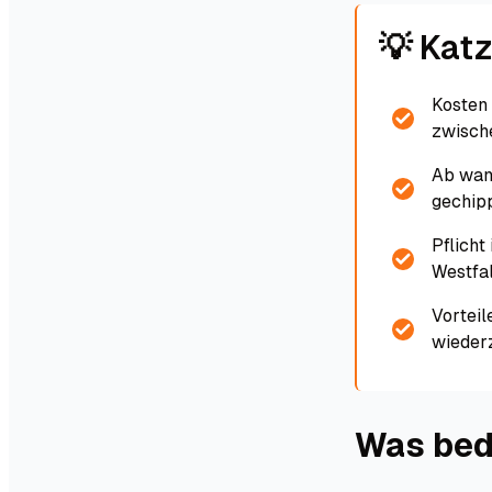
💡 Kat
Kosten 
zwische
Ab wan
gechipp
Pflicht
Westfal
Vorteil
wiederz
Was bed