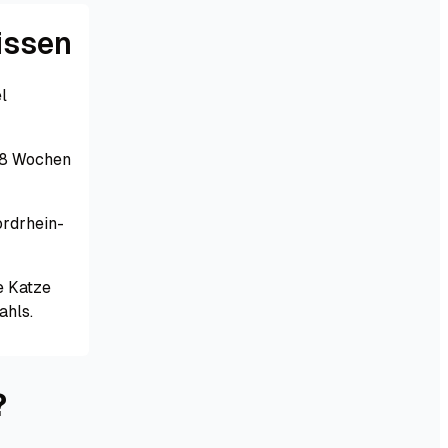
issen
l
s 8 Wochen
ordrhein-
e Katze
ahls.
?