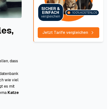
SICHER &
EINFACH
100% KOSTENLOS
vergleichen
les,
Jetzt Tarife vergleichen
llen, dass
erdatenbank
ch wie viel
t es mit
hema
Katze