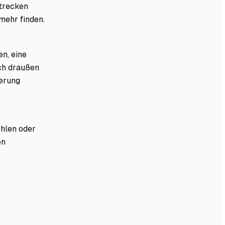
trecken
mehr finden.
en, eine
ach draußen
herung
ohlen oder
en