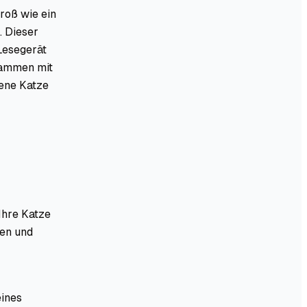
roß wie ein
. Dieser
 Lesegerät
sammen mit
fene Katze
Ihre Katze
ren und
eines