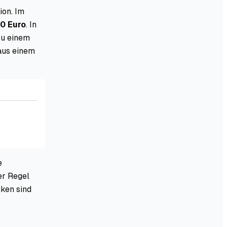
ion. Im
0 Euro
. In
zu einem
 aus einem
e
er Regel
nken sind