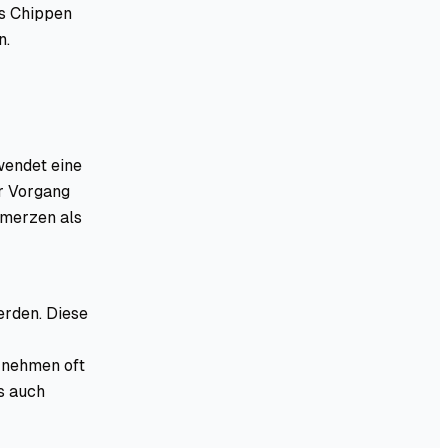
as Chippen
n.
rwendet eine
er Vorgang
hmerzen als
erden. Diese
rnehmen oft
s auch