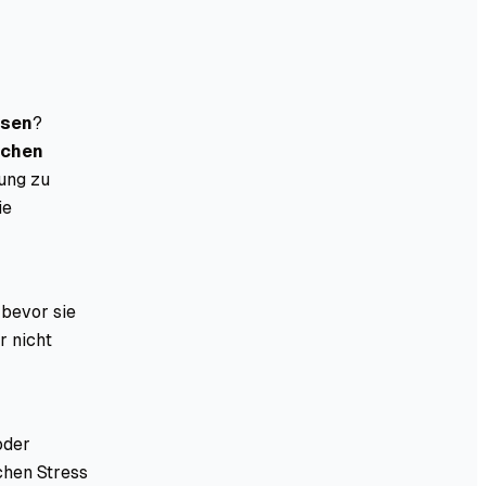
n
ssen
?
ochen
fung zu
ie
 bevor sie
r nicht
oder
chen Stress