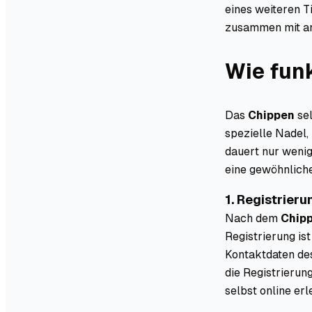
eines weiteren T
zusammen mit an
Wie fun
Das
Chippen
sel
spezielle Nadel,
dauert nur weni
eine gewöhnlich
1. Registrier
Nach dem
Chip
Registrierung ist
Kontaktdaten de
die Registrieru
selbst online erl