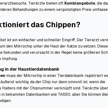
ierarztbesuchs. Tierärzte bieten oft
Kombiangebote
, die d
deren Behandlungen zu einem vergünstigten Preis umfasse
ktioniert das Chippen?
bst ist ein einfacher und schneller Eingriff. Der Tierarzt ve
 um den Mikrochip unter die Haut der Katze zu setzen. Dies
ge Sekunden und verursacht in der Regel keine größeren Sc
e Impfung.
ung in der Haustierdatenbank
pen
muss der Mikrochip in einer Tierdatenbank registriert w
 äußerst wichtig, da der Chip nur dann sinnvoll ist, wenn die
s Halters mit der Chipnummer verknüpft sind. Tierärzte übe
ng in bekannten Datenbanken wie TASSO, aber Sie können die
edigen.