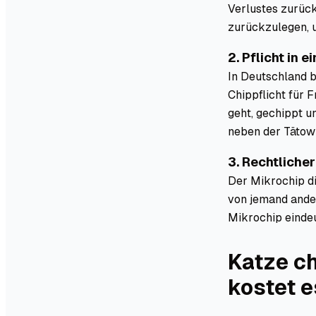
Verlustes zurüc
zurückzulegen, 
2. Pflicht in 
In Deutschland b
Chippflicht für 
geht, gechippt un
neben der Tätow
3. Rechtlicher
Der Mikrochip di
von jemand ande
Mikrochip eindeu
Katze ch
kostet e