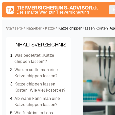
TIERVERSICHERUNG-ADVISOR
.de
TA
Der smarte Weg zur Tierversicherung
Startseite
Ratgeber
Katze
Katze chippen lassen Kosten: Al
INHALTSVERZEICHNIS
Was bedeutet „Katze
chippen lassen“?
Warum sollte man eine
Katze chippen lassen?
Katze chippen lassen
Kosten: Wie viel kostet es?
Ab wann kann man eine
Katze chippen lassen?
Wie funktioniert das