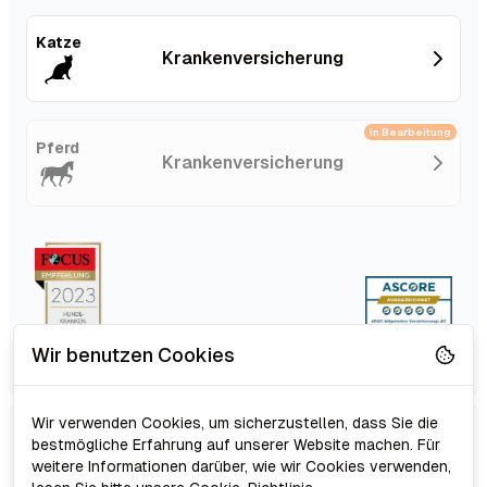
Katze
Kranken­versicherung
In Bearbeitung
Pferd
Kranken­versicherung
Wir benutzen Cookies
Wir verwenden Cookies, um sicherzustellen, dass Sie die
Schutz für Hund,
bestmögliche Erfahrung auf unserer Website machen. Für
Online Vergleich
weitere Informationen darüber, wie wir Cookies verwenden,
Katze & Pferd