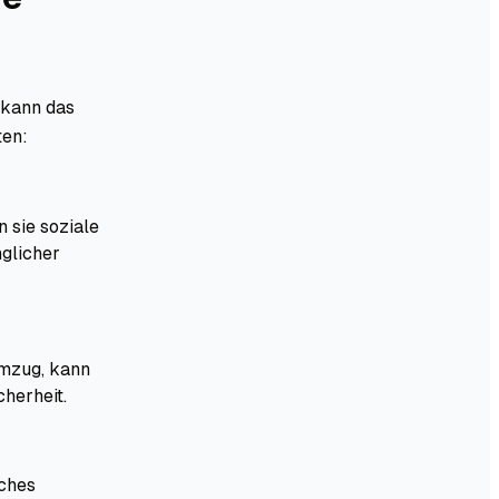
, kann das
ten:
n sie soziale
nglicher
Umzug, kann
herheit.
iches