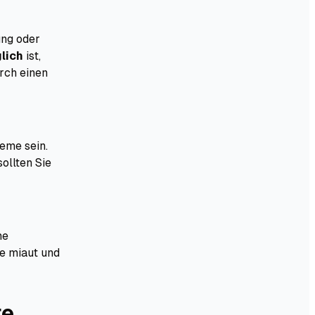
ung oder
glich
ist,
urch einen
eme sein.
sollten Sie
ne
e miaut und
re