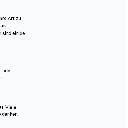
hre Art zu
aus
 sind einige
m oder
u
r. Viele
e denken,