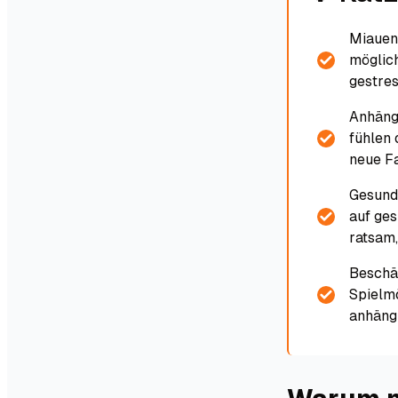
Miauen 
möglich
gestres
Anhängl
fühlen
neue Fa
Gesund
auf ges
ratsam,
Beschäf
Spielmö
anhängl