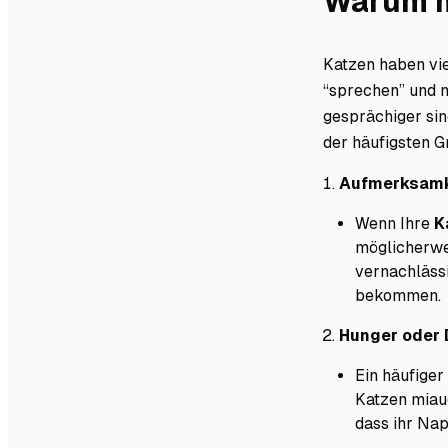
Warum m
Katzen haben vie
“sprechen” und 
gesprächiger sin
der häufigsten G
Aufmerksamk
Wenn Ihre
K
möglicherwei
vernachlässi
bekommen.
Hunger oder 
Ein häufiger
Katzen miaue
dass ihr Napf