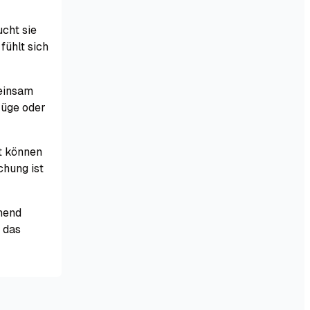
cht sie
fühlt sich
 einsam
züge oder
t können
chung ist
hend
 das