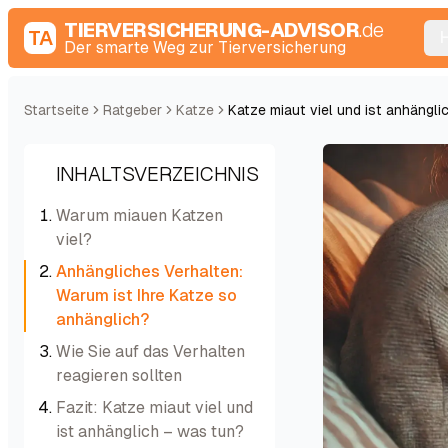
TIERVERSICHERUNG-ADVISOR
.de
TA
Der smarte Weg zur Tierversicherung
Startseite
Ratgeber
Katze
Katze miaut viel und ist anhängli
INHALTSVERZEICHNIS
Warum miauen Katzen
viel?
Anhängliches Verhalten:
Warum ist Ihre Katze so
anhänglich?
Wie Sie auf das Verhalten
reagieren sollten
Fazit: Katze miaut viel und
ist anhänglich – was tun?