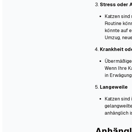
Stress oder 
Katzen sind
Routine könn
könnte auf e
Umzug, neue
Krankheit od
Übermäßiges
Wenn Ihre Ka
in Erwägung 
Langeweile
Katzen sind 
gelangweilte
anhänglich is
Anhängli