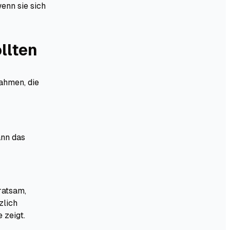
enn sie sich
llten
ahmen, die
ann das
ratsam,
zlich
 zeigt.