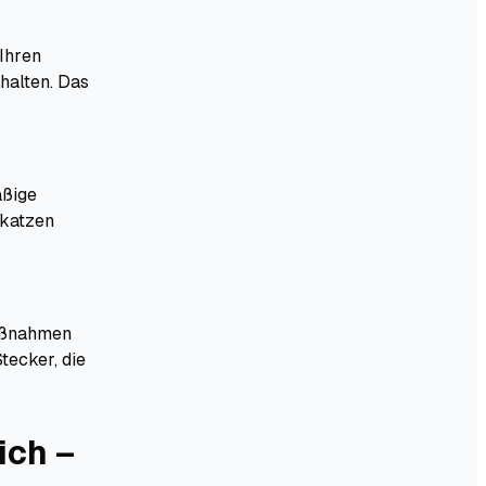
 Ihren
halten. Das
äßige
skatzen
Maßnahmen
tecker, die
ich –