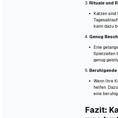
Rituale und R
Katzen sind 
Tagesablauf 
kann dazu b
Genug Beschä
Eine gelang
Spielzeiten 
genug geisti
Beruhigend
Wenn Ihre K
helfen. Dazu
eine beruhi
Fazit: K