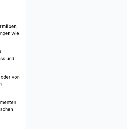
rmilben,
ungen wie
d
uss und
t oder von
n
amenten
ischen