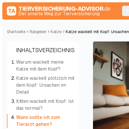
TIERVERSICHERUNG-ADVISOR
.de
TA
Der smarte Weg zur Tierversicherung
Startseite
Ratgeber
Katze
Katze wackelt mit Kopf: Ursache
INHALTSVERZEICHNIS
Warum wackelt meine
Katze mit dem Kopf?
Katze wackelt plötzlich mit
dem Kopf: Ursachen im
Detail
Kitten wackelt mit Kopf: Ist
das normal?
Wann sollte ich zum
Tierarzt gehen?