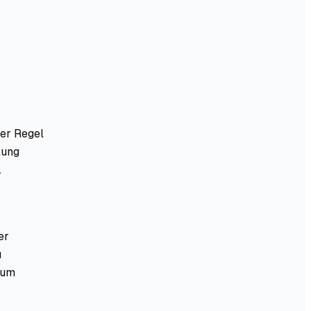
der Regel
lung
.
er
u
 um