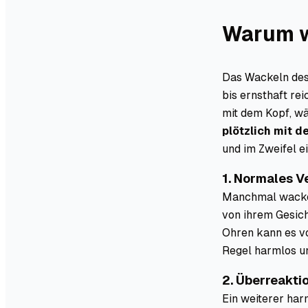
Warum w
Das Wackeln des
bis ernsthaft re
mit dem Kopf, w
plötzlich mit 
und im Zweifel ei
1. Normales V
Manchmal wacke
von ihrem Gesich
Ohren kann es vo
Regel harmlos un
2. Überreakti
Ein weiterer ha