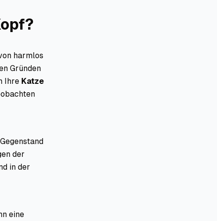
Kopf?
 von harmlos
igen Gründen
n Ihre
Katze
beobachten
n Gegenstand
gen der
nd in der
nn eine