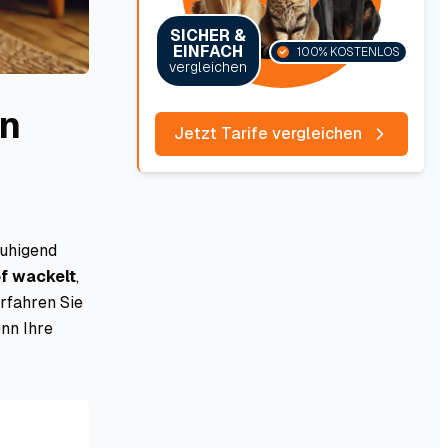
SICHER &
EINFACH
100% KOSTENLOS
vergleichen
en
Jetzt Tarife vergleichen
ruhigend
pf wackelt
,
erfahren Sie
nn Ihre