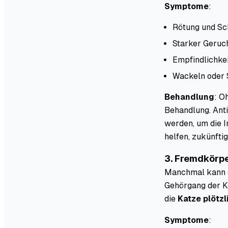
Symptome
:
Rötung und Sc
Starker Geruc
Empfindlichke
Wackeln oder 
Behandlung
: O
Behandlung. Ant
werden, um die 
helfen, zukünfti
3. Fremdkörpe
Manchmal kann ei
Gehörgang der Ka
die
Katze plötz
Symptome
: