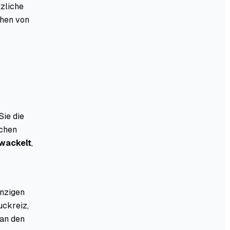
tzliche
chen von
Sie die
ichen
 wackelt
,
inzigen
uckreiz,
 an den