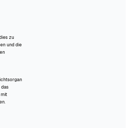
dies zu
en und die
den
wichtsorgan
 das
 mit
en.