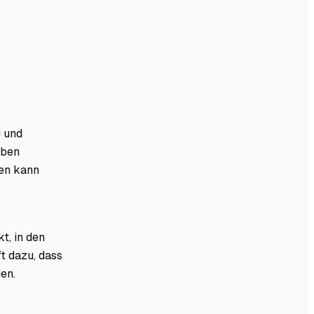
g und
eben
ren kann
t, in den
t dazu, dass
en.