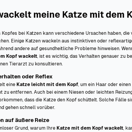
ackelt meine Katze mit dem 
 Kopfes bei Katzen kann verschiedene Ursachen haben, die
ichen. Einige Katzen wackeln aus instinktiven oder reflexart
ährend andere auf gesundheitliche Probleme hinweisen. Wen
dem Kopf wackelt
, ist es wichtig, das Verhalten genauer zu 
nen Tierarzt zu konsultieren.
erhalten oder Reflex
lt eine
Katze leicht mit dem Kopf
, um ein Haar oder eine
t zu entfernen. Auch bei einem Niesen oder leichten Reizun
rkommen, dass die Katze den Kopf schüttelt. Solche Fälle si
d gehen schnell vorüber.
on auf äußere Reize
rmloser Grund, warum Ihre
Katze mit dem Kopf wackelt
, ka