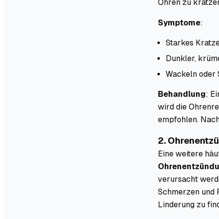
Ohren zu kratze
Symptome
:
Starkes Kratz
Dunkler, krüme
Wackeln oder 
Behandlung
: E
wird die Ohrenre
empfohlen. Nach
2. Ohrenentz
Eine weitere häu
Ohrenentzünd
verursacht werde
Schmerzen und Re
Linderung zu fin