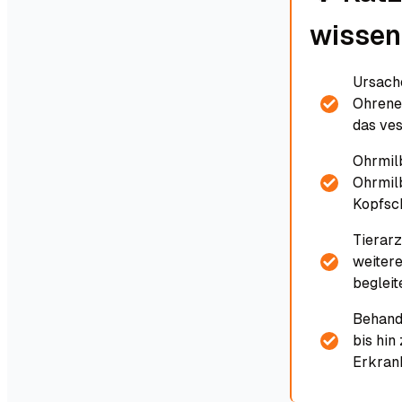
wissen
Ursach
Ohrene
das ve
Ohrmil
Ohrmilb
Kopfsch
Tierarz
weiter
begleit
Behand
bis hin
Erkran