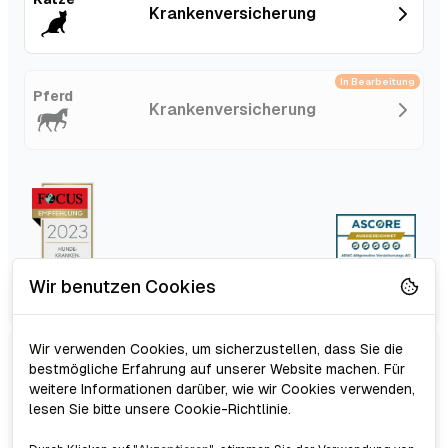
Kranken­versicherung
In Bearbeitung
Pferd
Kranken­versicherung
Wir benutzen Cookies
Wir verwenden Cookies, um sicherzustellen, dass Sie die
Schutz für Hund,
bestmögliche Erfahrung auf unserer Website machen. Für
Online Vergleich
weitere Informationen darüber, wie wir Cookies verwenden,
Katze & Pferd
lesen Sie bitte unsere Cookie-Richtlinie.
Günstige Tarife